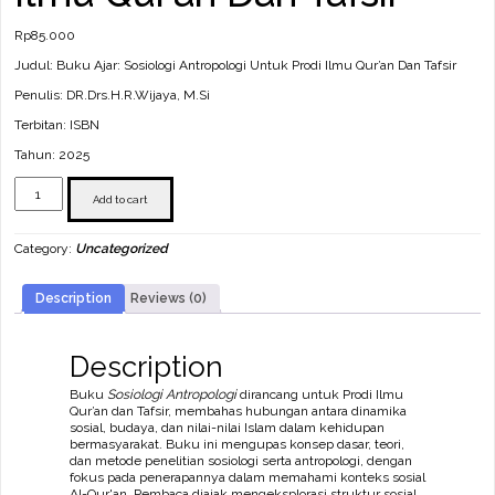
Rp
85.000
Judul: Buku Ajar: Sosiologi Antropologi Untuk Prodi Ilmu Qur’an Dan Tafsir
Penulis: DR.Drs.H.R.Wijaya, M.Si
Terbitan: ISBN
Tahun: 2025
Buku
Ajar:
Add to cart
Sosiologi
Antropologi
Category:
Uncategorized
Untuk
Prodi
Ilmu
Description
Reviews (0)
Qur’an
Dan
Tafsir
quantity
Description
Buku
Sosiologi Antropologi
dirancang untuk Prodi Ilmu
Qur’an dan Tafsir, membahas hubungan antara dinamika
sosial, budaya, dan nilai-nilai Islam dalam kehidupan
bermasyarakat. Buku ini mengupas konsep dasar, teori,
dan metode penelitian sosiologi serta antropologi, dengan
fokus pada penerapannya dalam memahami konteks sosial
Al-Qur'an. Pembaca diajak mengeksplorasi struktur sosial,