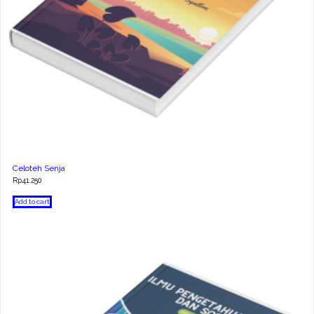
Celoteh Senja
Rp
41.250
Add to cart