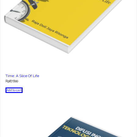
Time: A Slice Of Life
Rp
87.600
Add to cart