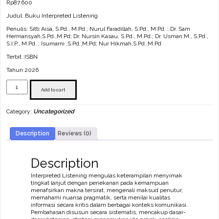
Rp
87.600
Judul: Buku Interpreted Listening
Penulis: Sitti Aisa, S.Pd., M.Pd.; Nurul Faradillah, S.Pd., M.Pd. ; Dr. Sam
Hermansyah,S.Pd.,M.Pd; Dr. Nursin Kasau, S.Pd., M.Pd.; Dr. Usman M., S.Pd.,
S.I.P., M.Pd. ; Isumarni ,S.Pd.,M.Pd; Nur Hikmah,S.Pd.,M.Pd
Terbit :ISBN
Tahun 2026
Buku
Interpreted
Add to cart
Listening
quantity
Category:
Uncategorized
Description
Reviews (0)
Description
Interpreted Listening mengulas keterampilan menyimak
tingkat lanjut dengan penekanan pada kemampuan
menafsirkan makna tersirat, mengenali maksud penutur,
memahami nuansa pragmatik, serta menilai kualitas
informasi secara kritis dalam berbagai konteks komunikasi.
Pembahasan disusun secara sistematis, mencakup dasar-