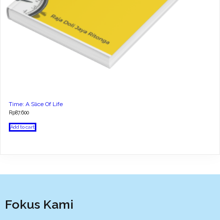
Time: A Slice Of Life
Rp
87.600
Add to cart
Fokus Kami