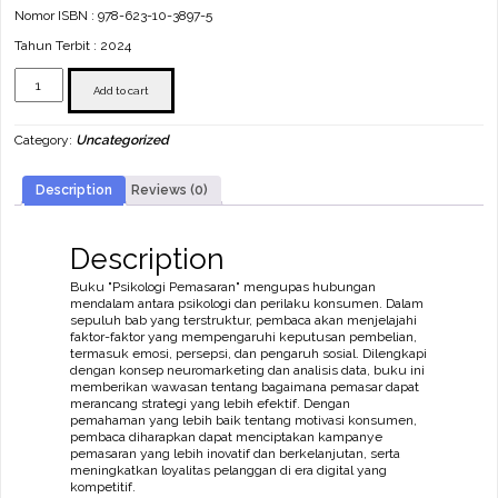
Nomor ISBN : 978-623-10-3897-5
Tahun Terbit : 2024
Psikologi
Pemasaran
Add to cart
quantity
Category:
Uncategorized
Description
Reviews (0)
Description
Buku "Psikologi Pemasaran" mengupas hubungan
mendalam antara psikologi dan perilaku konsumen. Dalam
sepuluh bab yang terstruktur, pembaca akan menjelajahi
faktor-faktor yang mempengaruhi keputusan pembelian,
termasuk emosi, persepsi, dan pengaruh sosial. Dilengkapi
dengan konsep neuromarketing dan analisis data, buku ini
memberikan wawasan tentang bagaimana pemasar dapat
merancang strategi yang lebih efektif. Dengan
pemahaman yang lebih baik tentang motivasi konsumen,
pembaca diharapkan dapat menciptakan kampanye
pemasaran yang lebih inovatif dan berkelanjutan, serta
meningkatkan loyalitas pelanggan di era digital yang
kompetitif.