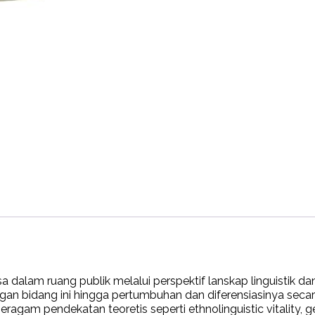
alam ruang publik melalui perspektif lanskap linguistik dan se
an bidang ini hingga pertumbuhan dan diferensiasinya seca
gam pendekatan teoretis seperti ethnolinguistic vitality, geo