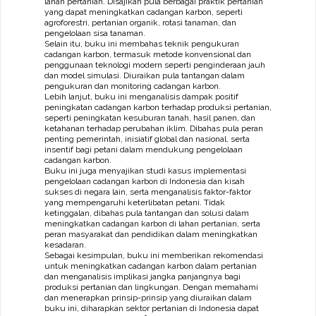
lahan pertanian. Disajikan pula berbagai praktik pertanian
yang dapat meningkatkan cadangan karbon, seperti
agroforestri, pertanian organik, rotasi tanaman, dan
pengelolaan sisa tanaman.
Selain itu, buku ini membahas teknik pengukuran
cadangan karbon, termasuk metode konvensional dan
penggunaan teknologi modern seperti penginderaan jauh
dan model simulasi. Diuraikan pula tantangan dalam
pengukuran dan monitoring cadangan karbon.
Lebih lanjut, buku ini menganalisis dampak positif
peningkatan cadangan karbon terhadap produksi pertanian,
seperti peningkatan kesuburan tanah, hasil panen, dan
ketahanan terhadap perubahan iklim. Dibahas pula peran
penting pemerintah, inisiatif global dan nasional, serta
insentif bagi petani dalam mendukung pengelolaan
cadangan karbon.
Buku ini juga menyajikan studi kasus implementasi
pengelolaan cadangan karbon di Indonesia dan kisah
sukses di negara lain, serta menganalisis faktor-faktor
yang mempengaruhi keterlibatan petani. Tidak
ketinggalan, dibahas pula tantangan dan solusi dalam
meningkatkan cadangan karbon di lahan pertanian, serta
peran masyarakat dan pendidikan dalam meningkatkan
kesadaran.
Sebagai kesimpulan, buku ini memberikan rekomendasi
untuk meningkatkan cadangan karbon dalam pertanian
dan menganalisis implikasi jangka panjangnya bagi
produksi pertanian dan lingkungan. Dengan memahami
dan menerapkan prinsip-prinsip yang diuraikan dalam
buku ini, diharapkan sektor pertanian di Indonesia dapat