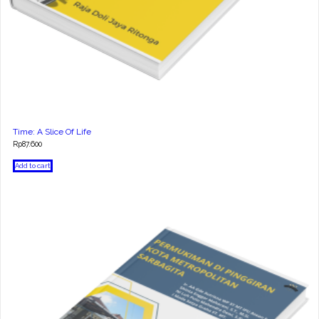
Time: A Slice Of Life
Rp
87.600
Add to cart