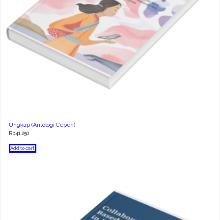
Ungkap (Antologi Cepen)
Rp
41.250
Add to cart