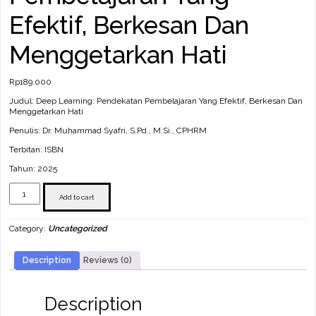
Efektif, Berkesan Dan
Menggetarkan Hati
Rp
189.000
Judul: Deep Learning: Pendekatan Pembelajaran Yang Efektif, Berkesan Dan
Menggetarkan Hati
Penulis: Dr. Muhammad Syafri, S.Pd., M.Si., CPHRM
Terbitan: ISBN
Tahun: 2025
Deep
Learning:
Add to cart
Pendekatan
Pembelajaran
Category:
Uncategorized
Yang
Efektif,
Berkesan
Description
Reviews (0)
Dan
Menggetarkan
Hati
quantity
Description