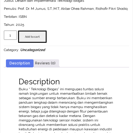
Judul: Desain dan Implementasi Teknologi Biogas
Penulis: Prof. Dr. M Junus, S.T.,M.T; Akbar Dhea Rahman; Ridhofir Fikri Shodiq
Terbitan: ISBN
Tahun: 2025
Desain
dan
Add to cart
Implementasi
Teknologi
Category:
Uncategorized
Biogas
quantity
Description
Reviews (0)
Description
Buku “ Teknologi Biogas” ini mengupas tuntas solusi
ramah lingkungan untuk memanfaatkan limbah ternak
sebagai sumber energi terbarukan. Buku ini memberikan
panduan lengkap dalam merancang dan mengembangkan
sistem biogas yang tidak hanya mampu menghasilkan
energi, tetapi juga dilengkapi dengan fitur pemantauan
tekanan gas dan deteksi kadar metana. Dengan
menggunakan teknologi sensor moder, sistem ini
dirancang untuk memberikan solusi praktis untuk
kebutuhan energi di pedesaan maupun kawasan industri