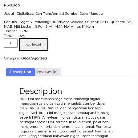
Rp
57.800
Judul : Digitalisasi Dan Transformasi Sumber Daya Manusia
Penulis : Sagaf S. Pettalongi; Julistyono Widodo, SE.,MM; Dr. H. Djunaedi, SE,
MAB; Niti Lestari., S.Pd., S.M., M.M; Nor Anisa, M.Kom
Terbitan: ISBN
Tahun: 2025
Digitalisasi
Dan
Add to cart
Transformasi
Sumber
Category:
Uncategorized
Daya
Manusia
quantity
Description
Reviews (0)
Description
Buku ini membahas bagaimana teknologi digital
mengubah cara organisasi mengelola sumber daya
manusia (SDM). Dimulai dari pengenalan konsep
digitalisasi, buku ini menjelaskan penerapan teknologi
seperti HRIS, AI, e-learning, dan data analytics dalam
berbagai aspek SDM, termasuk rekrutmen, pelatihan,
manajemen kinerja, dan komunikasi internal. Pembaca
juga akan menemukan topik penting seperti keamanan
data, kesejahteraan karyawan digital, serta tantangan