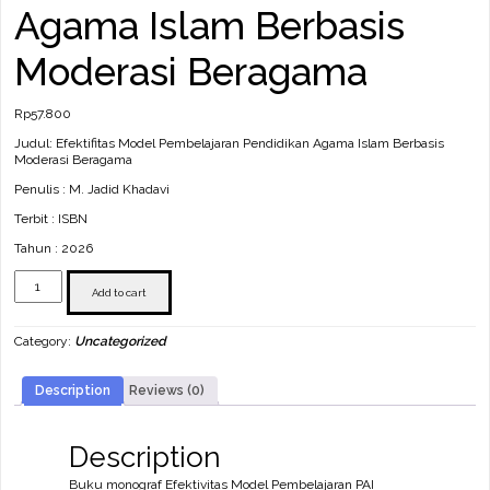
Agama Islam Berbasis
Moderasi Beragama
Rp
57.800
Judul: Efektifitas Model Pembelajaran Pendidikan Agama Islam Berbasis
Moderasi Beragama
Penulis : M. Jadid Khadavi
Terbit : ISBN
Tahun : 2026
Efektifitas
Model
Add to cart
Pembelajaran
Pendidikan
Category:
Uncategorized
Agama
Islam
Berbasis
Description
Reviews (0)
Moderasi
Beragama
quantity
Description
Buku monograf Efektivitas Model Pembelajaran PAI