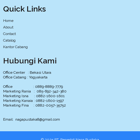
Quick Links
Home
About
Contact
Catalog
Kantor Cabang
Hubungi Kami
Office Center : Bekasi Utara
Office Cabang : Yogyakarta
Office : 0889-8889-7779
Marketing Rania : 085-692-342-380
Marketing Isna : 0882-1600-1601
Marketing Kanaia : 0882-1600-1597
Marketing Fina : 0882-0057-35752
Email: nagapustaka8@gmail.com
© 2025 PT. Penerbit Naga Pustaka