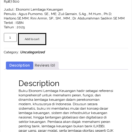
Rp
87.600
Judul : Ekonomi Lembaga Keuangan
Penulis : Agus Pumomo, SE., ME; Zul Qarnain, S.Ag., M.Hum., Ph.D;
Hartono.SE.MM; Rini Armin, SP., SM., MM.; Dr. Abdurrahman Sadikin SE MM
Terbit : ISBN
Tahun : 2025
Ekonomi
Lembaga
Add to cart
Keuangan
quantity
Category:
Uncategorized
Description
Reviews (0)
Description
Buku Ekonomi Lembaga Keuangan hadir sebagai referensi
komprehensif untuk memahami peran, fungsi, dan
dinamika lembaga keuangan dalam perekonomian
modern, khususnya di Indonesia. Disusun secara
sistematis, buku ini membahas mulai dari konsep dasar
lembaga keuangan, sistem dan infrastruktur keuangan
nasional, hingga tantangan globalisasi dan digitalisasi di
sektor keuangan. Pembaca akan diajak memahami peran
penting bank, lembaga keuangan bukan bank (LKBB),
pasar uang, pasar modal, serta lembaga otoritas seperti OJK