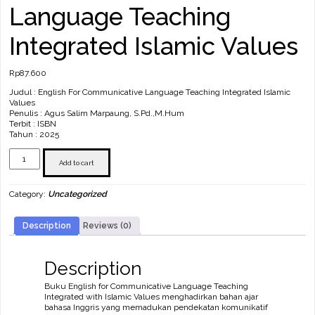
Language Teaching
Integrated Islamic Values
Rp
87.600
Judul : English For Communicative Language Teaching Integrated Islamic
Values
Penulis : Agus Salim Marpaung, S.Pd.,M.Hum
Terbit : ISBN
Tahun : 2025
English
For
Add to cart
Communicative
Language
Category:
Uncategorized
Teaching
Integrated
Islamic
Description
Reviews (0)
Values
quantity
Description
Buku English for Communicative Language Teaching
Integrated with Islamic Values menghadirkan bahan ajar
bahasa Inggris yang memadukan pendekatan komunikatif