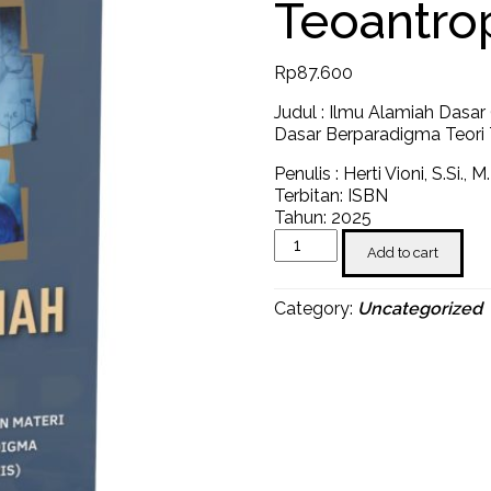
Teoantro
Rp
87.600
Judul : Ilmu Alamiah Dasar
Dasar Berparadigma Teori 
Penulis : Herti Vioni, S.Si., M
Terbitan: ISBN
Tahun: 2025
Ilmu
Add to cart
Alamiah
Dasar
(Integrasi
Category:
Uncategorized
Ayat
Al-
Qur’an
Dengan
Materi
Ilmu
Alamiah
Dasar