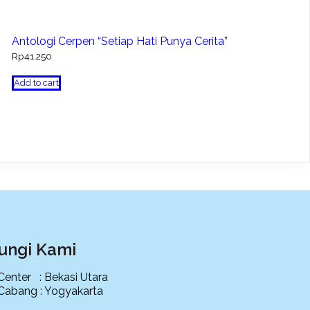
Antologi Cerpen “Setiap Hati Punya Cerita”
Rp
41.250
Add to cart
ungi Kami
 Center : Bekasi Utara
 Cabang : Yogyakarta