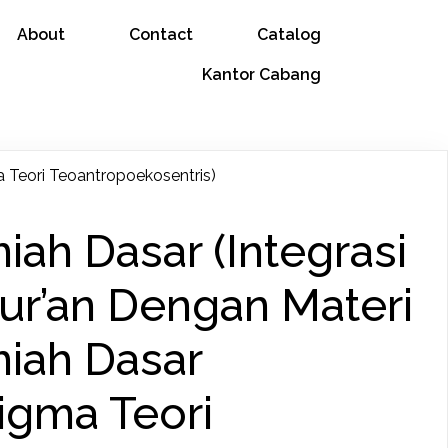
About
Contact
Catalog
Kantor Cabang
a Teori Teoantropoekosentris)
iah Dasar (Integrasi
ur’an Dengan Materi
miah Dasar
igma Teori