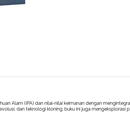
Berparadigma
Teori
Teoantropoekosentris)
quantity
uan Alam (IPA) dan nilai-nilai keimanan dengan mengintegras
g, evolusi, dan teknologi kloning, buku ini juga mengeksplor