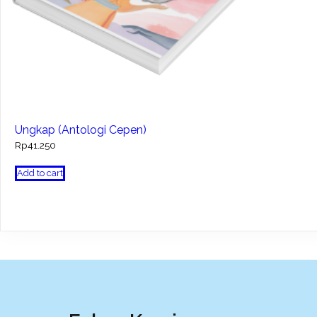
Ungkap (Antologi Cepen)
Rp
41.250
Add to cart