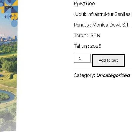
Rp
87.600
Judul: Infrastruktur Sanita
Penulis : Monica Dewi, S.T.,
Terbit : ISBN
Tahun : 2026
Infrastruktur
Add to cart
Sanitasi
Perkotaan:
Desain,
Category:
Uncategorized
Operasional,
dan
Evaluasi
Lingkungan
quantity