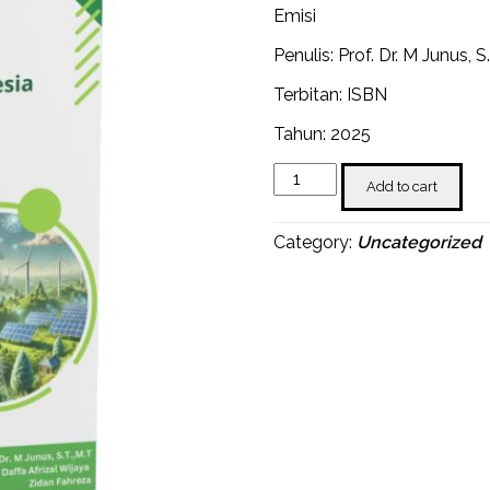
Emisi
Penulis: Prof. Dr. M Junus, S
Terbitan: ISBN
Tahun: 2025
Inovasi
Add to cart
Pemanfaatan
Energi
Terbarukan
Category:
Uncategorized
untuk
Masa
Depan
Indonesia
Bebas
Emisi
quantity