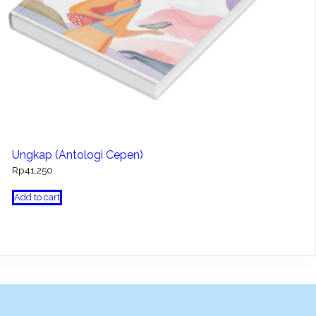
Ungkap (Antologi Cepen)
Rp
41.250
Add to cart