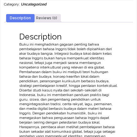
Dalam
Category:
Uncategorized
Pembelajaran
Bahasa
Inggris
Description
Reviews (0)
quantity
Description
Buku ini menghadirkan gagasan penting bahwa
pembelajaran bahasa Inggris tidak boleh dipisahkan dari
akar budaya bangsa. Integrasi budaya lokal dalam kelas
bahasa Inggris bukan hanya memperkuat identitas
nasional, tetapi juga menjadi sarana membangun
kompetensi interkultural yang relevan di era global.
Pembahasan dalam buku ini meliputi teori hubungan
bahasa dan budaya, konsep kearifan lokal dalam
pendidikan, perancangan kurikulum berbasis budaya,
strategi pembelajaran kreatif, hingga penilaian kontekstual.
Disertai studi kasus nyata dari sekolah-sekolah di
Indonesia, buku ini memberikan panduan praktis bagi
guru, siswa, dan pengembang pendidikan untuk
mengintegrasikan tradisi, cerita rakyat, lagu, permainan,
dan media digital berbasis budaya dalam materi bahasa
Inggris. Dengan pendekatan humanistik, buku ini
menegaskan bahwa penguasaan bahasa Inggris dapat
berjalan seiring dengan pelestarian budaya lokal.
Harapannya, pembaca akan melihat pembelajaran bahasa
bukan sekadar alat komunikasi global, tetapi juga sebagai
jembatan yang memperkuat identitas, memperluas