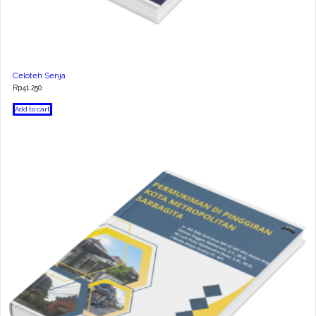
Celoteh Senja
Rp
41.250
Add to cart