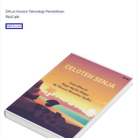
Difusi Inovasi Teknologi Pendidikan
Rp
117.400
Add to cart