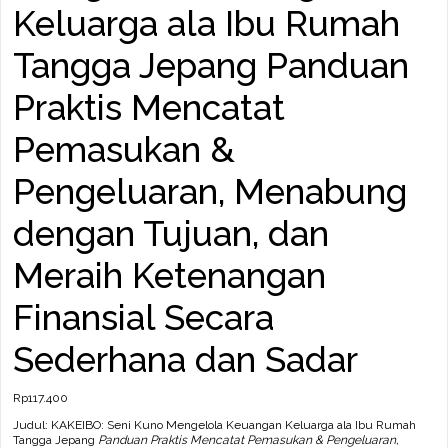
Keluarga ala Ibu Rumah
Tangga Jepang Panduan
Praktis Mencatat
Pemasukan &
Pengeluaran, Menabung
dengan Tujuan, dan
Meraih Ketenangan
Finansial Secara
Sederhana dan Sadar
Rp
117.400
Judul: KAKEIBO: Seni Kuno Mengelola Keuangan Keluarga ala Ibu Rumah
Tangga Jepang
Panduan Praktis Mencatat Pemasukan & Pengeluaran,