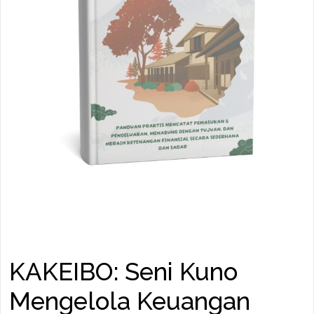
KAKEIBO: Seni Kuno
Mengelola Keuangan