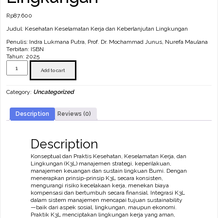
Rp
87.600
Judul: Kesehatan Keselamatan Kerja dan Keberlanjutan Lingkungan
Penulis: Indra Lukmana Putra, Prof. Dr. Mochammad Junus, Nurefa Maulana
Terbitan: ISBN
Tahun: 2025
Kesehatan
Keselamatan
Add to cart
Kerja
dan
Category:
Uncategorized
Keberlanjutan
Lingkungan
quantity
Description
Reviews (0)
Description
Konseptual dan Praktis Kesehatan, Keselamatan Kerja, dan
Lingkungan (K3L) manajemen strategi, keperilakuan,
manajemen keuangan dan sustain lingkuan Bumi. Dengan
menerapkan prinsip-prinsip K3L secara konsisten,
mengurangi risiko kecelakaan kerja, menekan biaya
kompensasi dan bertumbuh secara finansial. Integrasi K3L
dalam sistem manajemen mencapai tujuan sustainability
—baik dari aspek sosial, lingkungan, maupun ekonomi.
Praktik K3L menciptakan lingkungan kerja yang aman,