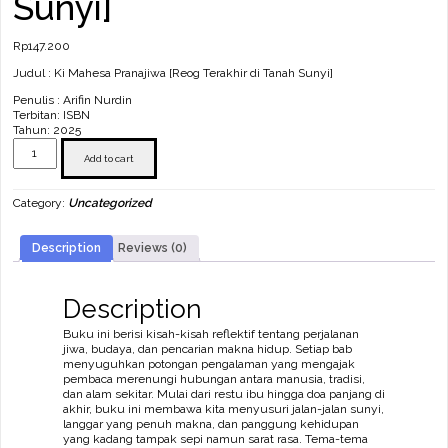
Sunyi]
Rp
147.200
Judul : Ki Mahesa Pranajiwa [Reog Terakhir di Tanah Sunyi]
Penulis : Arifin Nurdin
Terbitan: ISBN
Tahun: 2025
Ki
Mahesa
Add to cart
Pranajiwa
[Reog
Category:
Uncategorized
Terakhir
di
Tanah
Description
Reviews (0)
Sunyi]
quantity
Description
Buku ini berisi kisah-kisah reflektif tentang perjalanan
jiwa, budaya, dan pencarian makna hidup. Setiap bab
menyuguhkan potongan pengalaman yang mengajak
pembaca merenungi hubungan antara manusia, tradisi,
dan alam sekitar. Mulai dari restu ibu hingga doa panjang di
akhir, buku ini membawa kita menyusuri jalan-jalan sunyi,
langgar yang penuh makna, dan panggung kehidupan
yang kadang tampak sepi namun sarat rasa. Tema-tema