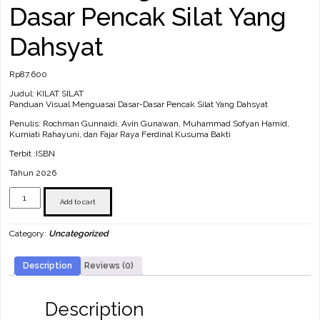
Dasar Pencak Silat Yang
Dahsyat
Rp
87.600
Judul: KILAT SILAT
Panduan Visual Menguasai Dasar-Dasar Pencak Silat Yang Dahsyat
Penulis: Rochman Gunnaidi, Avin Gunawan, Muhammad Sofyan Hamid,
Kurniati Rahayuni, dan Fajar Raya Ferdinal Kusuma Bakti
Terbit :ISBN
Tahun 2026
KILAT
SILAT
Add to cart
Panduan
Visual
Category:
Uncategorized
Menguasai
Dasar-
Dasar
Description
Reviews (0)
Pencak
Silat
Yang
Dahsyat
Description
quantity