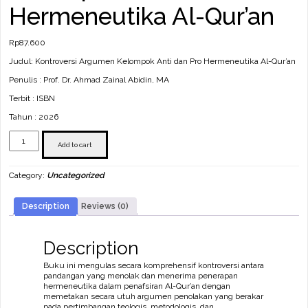
Hermeneutika Al-Qur’an
Rp
87.600
Judul: Kontroversi Argumen Kelompok Anti dan Pro Hermeneutika Al-Qur’an
Penulis : Prof. Dr. Ahmad Zainal Abidin, MA
Terbit : ISBN
Tahun : 2026
Kontroversi
Argumen
Add to cart
Kelompok
Anti
Category:
Uncategorized
dan
Pro
Hermeneutika
Description
Reviews (0)
Al-
Qur’an
quantity
Description
Buku ini mengulas secara komprehensif kontroversi antara
pandangan yang menolak dan menerima penerapan
hermeneutika dalam penafsiran Al-Qur’an dengan
memetakan secara utuh argumen penolakan yang berakar
pada pertimbangan teologis, metodologis, dan