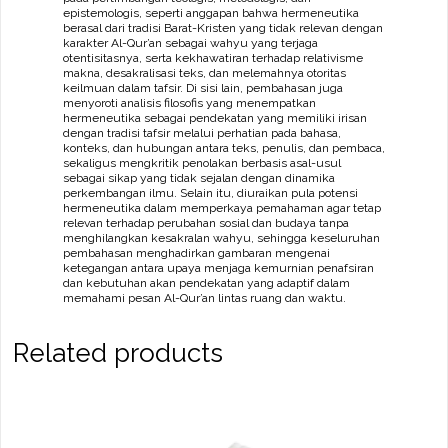
epistemologis, seperti anggapan bahwa hermeneutika
berasal dari tradisi Barat-Kristen yang tidak relevan dengan
karakter Al-Qur’an sebagai wahyu yang terjaga
otentisitasnya, serta kekhawatiran terhadap relativisme
makna, desakralisasi teks, dan melemahnya otoritas
keilmuan dalam tafsir. Di sisi lain, pembahasan juga
menyoroti analisis filosofis yang menempatkan
hermeneutika sebagai pendekatan yang memiliki irisan
dengan tradisi tafsir melalui perhatian pada bahasa,
konteks, dan hubungan antara teks, penulis, dan pembaca,
sekaligus mengkritik penolakan berbasis asal-usul
sebagai sikap yang tidak sejalan dengan dinamika
perkembangan ilmu. Selain itu, diuraikan pula potensi
hermeneutika dalam memperkaya pemahaman agar tetap
relevan terhadap perubahan sosial dan budaya tanpa
menghilangkan kesakralan wahyu, sehingga keseluruhan
pembahasan menghadirkan gambaran mengenai
ketegangan antara upaya menjaga kemurnian penafsiran
dan kebutuhan akan pendekatan yang adaptif dalam
memahami pesan Al-Qur’an lintas ruang dan waktu.
Related products