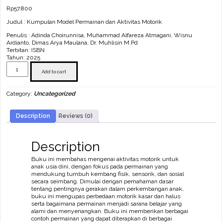
Rp
57.800
Judul : Kumpulan Model Permainan dan Aktivitas Motorik
Penulis : Adinda Choirunnisa, Muhammad Alfareza Atmagani, Wisnu
Ardianto, Dimas Arya Maulana, Dr. Muhlisin M.Pd
Terbitan: ISBN
Tahun: 2025
Kumpulan
Model
Add to cart
Permainan
dan
Category:
Uncategorized
Aktivitas
Motorik
quantity
Description
Reviews (0)
Description
Buku ini membahas mengenai aktivitas motorik untuk
anak usia dini, dengan fokus pada permainan yang
mendukung tumbuh kembang fisik, sensorik, dan sosial
secara seimbang. Dimulai dengan pemahaman dasar
tentang pentingnya gerakan dalam perkembangan anak,
buku ini mengupas perbedaan motorik kasar dan halus
serta bagaimana permainan menjadi sarana belajar yang
alami dan menyenangkan. Buku ini memberikan berbagai
contoh permainan yang dapat diterapkan di berbagai