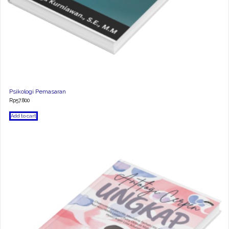
Psikologi Pemasaran
Rp
57.800
Add to cart