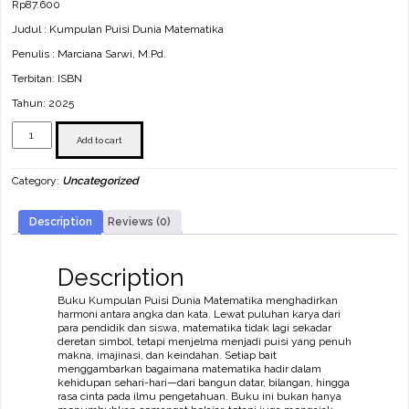
Rp
87.600
Judul : Kumpulan Puisi Dunia Matematika
Penulis : Marciana Sarwi, M.Pd.
Terbitan: ISBN
Tahun: 2025
Kumpulan
Puisi
Add to cart
Dunia
Matematika
Category:
Uncategorized
quantity
Description
Reviews (0)
Description
Buku Kumpulan Puisi Dunia Matematika menghadirkan
harmoni antara angka dan kata. Lewat puluhan karya dari
para pendidik dan siswa, matematika tidak lagi sekadar
deretan simbol, tetapi menjelma menjadi puisi yang penuh
makna, imajinasi, dan keindahan. Setiap bait
menggambarkan bagaimana matematika hadir dalam
kehidupan sehari-hari—dari bangun datar, bilangan, hingga
rasa cinta pada ilmu pengetahuan. Buku ini bukan hanya