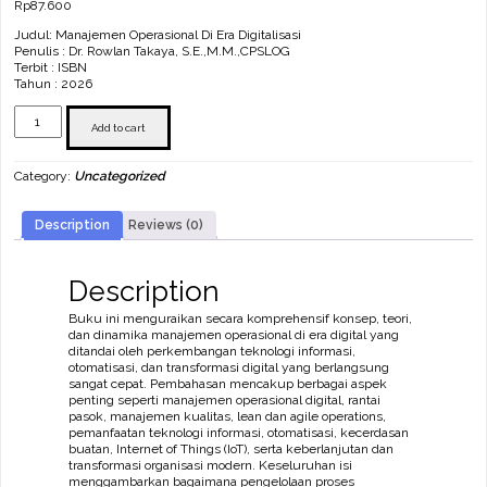
Rp
87.600
Judul: Manajemen Operasional Di Era Digitalisasi
Penulis : Dr. Rowlan Takaya, S.E.,M.M.,CPSLOG
Terbit : ISBN
Tahun : 2026
Manajemen
Operasional
Add to cart
Di
Era
Category:
Uncategorized
Digitalisasi
quantity
Description
Reviews (0)
Description
Buku ini menguraikan secara komprehensif konsep, teori,
dan dinamika manajemen operasional di era digital yang
ditandai oleh perkembangan teknologi informasi,
otomatisasi, dan transformasi digital yang berlangsung
sangat cepat. Pembahasan mencakup berbagai aspek
penting seperti manajemen operasional digital, rantai
pasok, manajemen kualitas, lean dan agile operations,
pemanfaatan teknologi informasi, otomatisasi, kecerdasan
buatan, Internet of Things (IoT), serta keberlanjutan dan
transformasi organisasi modern. Keseluruhan isi
menggambarkan bagaimana pengelolaan proses