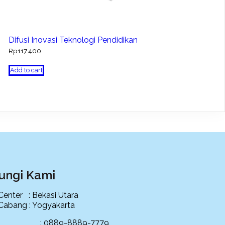
Difusi Inovasi Teknologi Pendidikan
Rp
117.400
Add to cart
ungi Kami
 Center : Bekasi Utara
 Cabang : Yogyakarta
ce : 0889-8889-7779