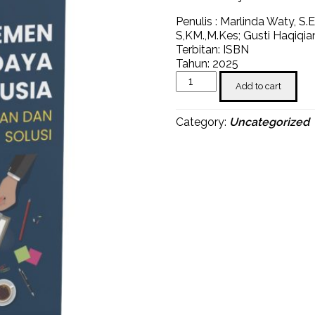
Penulis : Marlinda Waty, S.E
S,KM.,M.Kes; Gusti Haqiqian
Terbitan: ISBN
Tahun: 2025
Manajemen
Add to cart
Sumber
Daya
Manusia:
Category:
Uncategorized
Tantangan
Dan
Solusi
quantity