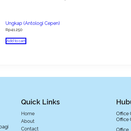
Ungkap (Antologi Cepen)
Rp
41.250
Add to cart
Quick Links
Hub
Home
Office
Office
About
bagi
Contact
Offi