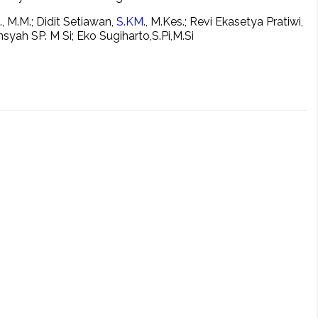
., M.M.; Didit Setiawan,
S.KM
., M.Kes.; Revi Ekasetya Pratiwi,
syah SP. M Si; Eko Sugiharto,S.Pi,M.Si