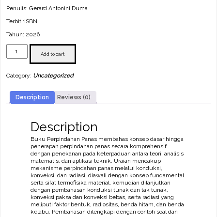
Penulis: Gerard Antonini Duma
Terbit :ISBN
Tahun: 2026
Perpindahan
Panas
Add to cart
quantity
Category:
Uncategorized
Description
Reviews (0)
Description
Buku Perpindahan Panas membahas konsep dasar hingga
penerapan perpindahan panas secara komprehensif
dengan penekanan pada keterpaduan antara teori, analisis
matematis, dan aplikasi teknik. Uraian mencakup
mekanisme perpindahan panas melalui konduksi,
konveksi, dan radiasi, diawali dengan konsep fundamental
serta sifat termofisika material, kemudian dilanjutkan
dengan pembahasan konduksi tunak dan tak tunak,
konveksi paksa dan konveksi bebas, serta radiasi yang
meliputi faktor bentuk, radiositas, benda hitam, dan benda
kelabu. Pembahasan dilengkapi dengan contoh soal dan