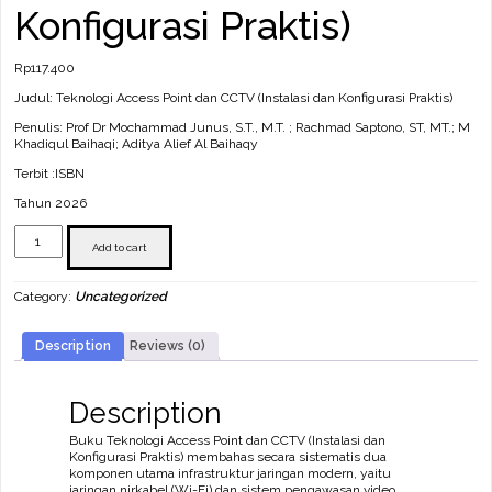
Konfigurasi Praktis)
Rp
117.400
Judul: Teknologi Access Point dan CCTV (Instalasi dan Konfigurasi Praktis)
Penulis: Prof Dr Mochammad Junus, S.T., M.T. ; Rachmad Saptono, ST, MT.; M
Khadiqul Baihaqi; Aditya Alief Al Baihaqy
Terbit :ISBN
Tahun 2026
Teknologi
Access
Add to cart
Point
dan
Category:
Uncategorized
CCTV
(Instalasi
dan
Description
Reviews (0)
Konfigurasi
Praktis)
quantity
Description
Buku Teknologi Access Point dan CCTV (Instalasi dan
Konfigurasi Praktis) membahas secara sistematis dua
komponen utama infrastruktur jaringan modern, yaitu
jaringan nirkabel (Wi-Fi) dan sistem pengawasan video