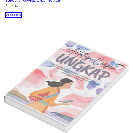
Buku Ajar Kewirausahaan Terapan
Rp
117.400
Add to cart