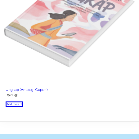
Ungkap (Antologi Cepen)
Rp
41.250
Add to cart