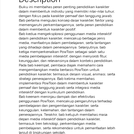
Buku ini membahas peran penting pendidikan karakter
dalam membentuk individu yang memiliki nilai-nilai luhur,
dengan fokus pada karakter pemaaf dan tanggung jawab.
Bab pertama mengulas konsep dasar karakter, faktor yang
memengaruhi perkembangannya, serta peran pendidikan
dalam membentuk karakter positif.
Bab kedua mengeksplorasi penggunaan media interaktif
dalam pendidikan karakter, mencakup berbagai jenis
media, manfaatnya dalam pembelajaran, serta tantangan
yang dihadapi dalam penerapannya. Selanjutnya, bab
ketiga memperkenalkan PowToon sebagai salah satu
media pembelajaran interaktif, dengan menyoroti fitur,
keunggulan, dan relevansinya dalam konteks pendidikan.
Pada bab keempat, pembaca diajak memahami cara
mengembangkan media berbasis PowToon untuk
pendidikan karakter, termasuk desain visual, animasi, serta
strategi penerapannya. Bab kelima membahas
implementasi PowToon dalam membentuk karakter
pemaaf dan tanggung jawab serta integrasi media
interaktif dengan kurikulum pendidikan.
Bab keenam meninjau dampak dan efektivitas
penggunaan PowToon, mencakup pengaruhnya terhadap
pembelajaran dan pengembangan karakter, serta
keunggulan, kelemahan, dan tantangan dalam
penerapannya. Terakhir, bab ketujuh membahas masa
depan media interaktif dalam pendidikan karakter,
termasuk tren teknologi, perkembangan media
pembelajaran, serta rekomendasi untuk pemanfaatan lebih
lanjut di lingkungan sekolah.