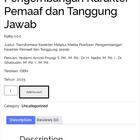
Pemaaf dan Tanggung
Jawab
Rp
85.000
Judul: Transformasi Karakter Melalui Media Powtoon: Pengembangan
Karakter Pemaaf dan Tanggung Jawab
Penulis: Yastami Arrizal Priyogi S. Pd., M. Pd.; Dr. H. Nadlir, M. Pd. I.; Dr.
Sihabudin, M. Pd. I., M. Pd.
Terbitan: ISBN
Tahun: 2025
Transformasi
Karakter
Add to cart
Melalui
Media
Category:
Uncategorized
Powtoon:
Pengembangan
Karakter
Description
Reviews (0)
Pemaaf
dan
Tanggung
Jawab
Description
quantity