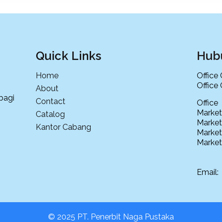
Quick Links
Hub
Home
Office
Office
About
bagi
Contact
Offi
Market
Catalog
Market
Kantor Cabang
Market
Market
Email
© 2025 PT. Penerbit Naga Pustaka