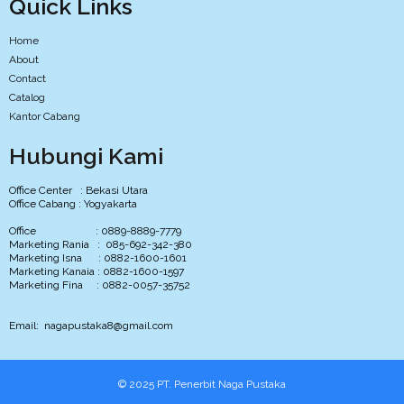
Quick Links
Home
About
Contact
Catalog
Kantor Cabang
Hubungi Kami
Office Center : Bekasi Utara
Office Cabang : Yogyakarta
Office : 0889-8889-7779
Marketing Rania : 085-692-342-380
Marketing Isna : 0882-1600-1601
Marketing Kanaia : 0882-1600-1597
Marketing Fina : 0882-0057-35752
Email: nagapustaka8@gmail.com
© 2025 PT. Penerbit Naga Pustaka