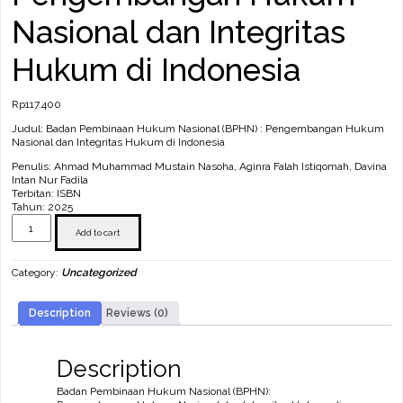
Nasional dan Integritas
Hukum di Indonesia
Rp
117.400
Judul: Badan Pembinaan Hukum Nasional (BPHN) : Pengembangan Hukum
Nasional dan Integritas Hukum di Indonesia
Penulis: Ahmad Muhammad Mustain Nasoha, Aginra Falah Istiqomah, Davina
Intan Nur Fadila
Terbitan: ISBN
Tahun: 2025
Badan
Pembinaan
Add to cart
Hukum
Nasional
Category:
Uncategorized
(BPHN)
:
Pengembangan
Description
Reviews (0)
Hukum
Nasional
dan
Integritas
Description
Hukum
di
Badan Pembinaan Hukum Nasional (BPHN):
Indonesia