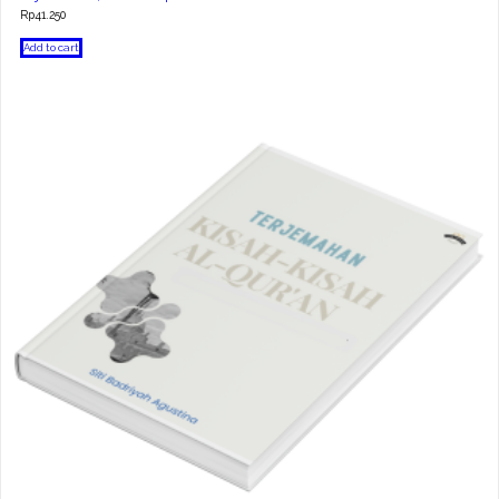
Rp
41.250
Add to cart