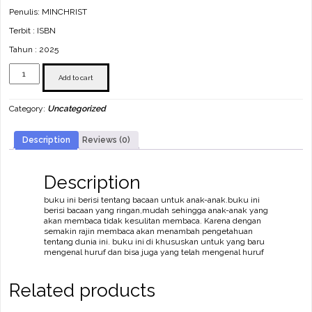
Penulis: MINCHRIST
Terbit : ISBN
Tahun : 2025
Buku
Baca
Add to cart
Untuk
Anak
Category:
Uncategorized
quantity
Description
Reviews (0)
Description
buku ini berisi tentang bacaan untuk anak-anak.buku ini
berisi bacaan yang ringan,mudah sehingga anak-anak yang
akan membaca tidak kesulitan membaca. Karena dengan
semakin rajin membaca akan menambah pengetahuan
tentang dunia ini. buku ini di khususkan untuk yang baru
mengenal huruf dan bisa juga yang telah mengenal huruf
Related products