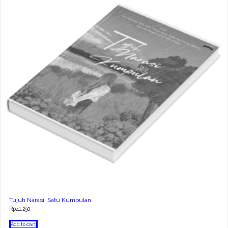
Tujuh Narasi, Satu Kumpulan
Rp
41.250
Add to cart