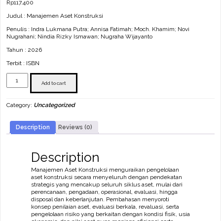
Rp
117.400
Judul : Manajemen Aset Konstruksi
Penulis : Indra Lukmana Putra; Annisa Fatimah; Moch. Khamim; Novi
Nugrahani; Nindia Rizky Ismawan; Nugraha Wijayanto
Tahun : 2026
Terbit : ISBN
Manajemen
Aset
Add to cart
Konstruksi
quantity
Category:
Uncategorized
Description
Reviews (0)
Description
Manajemen Aset Konstruksi menguraikan pengelolaan
aset konstruksi secara menyeluruh dengan pendekatan
strategis yang mencakup seluruh siklus aset, mulai dari
perencanaan, pengadaan, operasional, evaluasi, hingga
disposal dan keberlanjutan. Pembahasan menyoroti
konsep penilaian aset, evaluasi berkala, revaluasi, serta
pengelolaan risiko yang berkaitan dengan kondisi fisik, usia